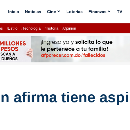
Inicio
Noticias
Cine
Loterías
Finanzas
TV
es
Estilo
Tecnología
Historia
Opinión
 afirma tiene asp