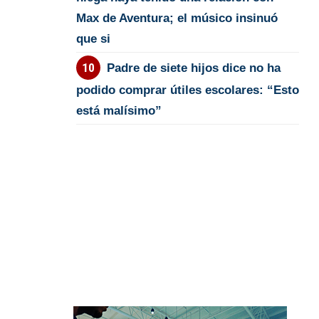
Max de Aventura; el músico insinuó
que si
Padre de siete hijos dice no ha
podido comprar útiles escolares: “Esto
está malísimo”