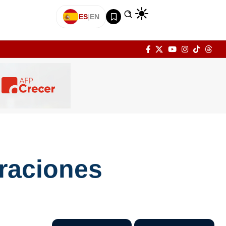
ES
|
EN
iraciones