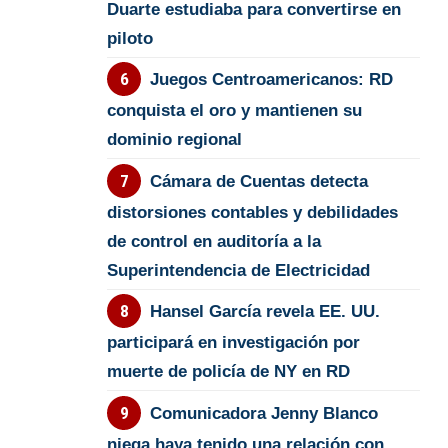
Duarte estudiaba para convertirse en
piloto
Juegos Centroamericanos: RD
conquista el oro y mantienen su
dominio regional
Cámara de Cuentas detecta
distorsiones contables y debilidades
de control en auditoría a la
Superintendencia de Electricidad
Hansel García revela EE. UU.
participará en investigación por
muerte de policía de NY en RD
Comunicadora Jenny Blanco
niega haya tenido una relación con