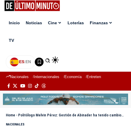
Inicio
Noticias
Cine
Loterías
Finanzas
TV
ES
|
EN
Nacionales
Internacionales
Economía
Entretenimiento
Deport
Home
-
Politólogo Melvin Pérez: Gestión de Abinader ha tenido cambios drásticos e importantes
NACIONALES