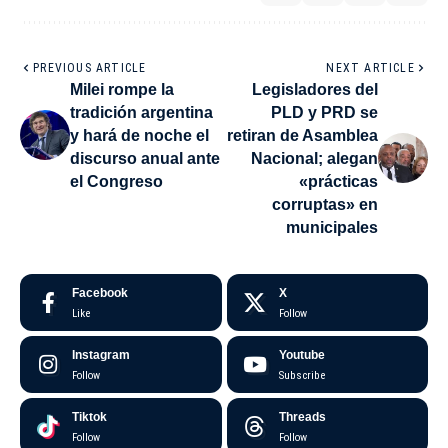
PREVIOUS ARTICLE
NEXT ARTICLE
Milei rompe la
Legisladores del
tradición argentina
PLD y PRD se
y hará de noche el
retiran de Asamblea
discurso anual ante
Nacional; alegan
el Congreso
«prácticas
corruptas» en
municipales
Facebook
X
Like
Follow
Instagram
Youtube
Follow
Subscribe
Tiktok
Threads
Follow
Follow