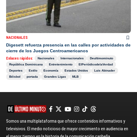
NACIONALES
Digesett refuerza presencia en las calles por actividades de
cierre de los Juegos Centroamericanos
Enlaces rápidos:
Nacionales
Internacionales
Deultimominuto
República Dominicana
Entretenimiento
ElPeriódicodelaVerdad
Deportes
Estilo
Economía
Estados Unidos
Luis Abinader
Béisbol
portada
Grandes Ligas
MLB
Somos una multiplataforma que ofrece contenidos informativos y
televisivos. El medio noticioso de mayor crecimiento en audiencia en
el menor tiempo en la historia de la comunicación caribeña.