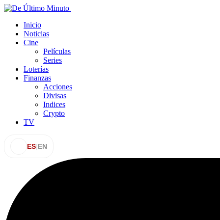
Inicio
Noticias
Cine
Películas
Series
Loterías
Finanzas
Acciones
Divisas
Indices
Crypto
TV
ES
|
EN