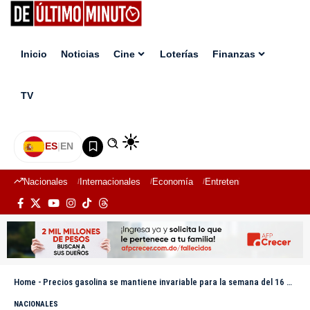
Inicio
Noticias
Cine
Loterías
Finanzas
TV
ES
|
EN
Nacionales
Internacionales
Economía
Entretenimiento
Deport
Home
-
Precios gasolina se mantiene invariable para la semana del 16 al 22 de septiembre
NACIONALES