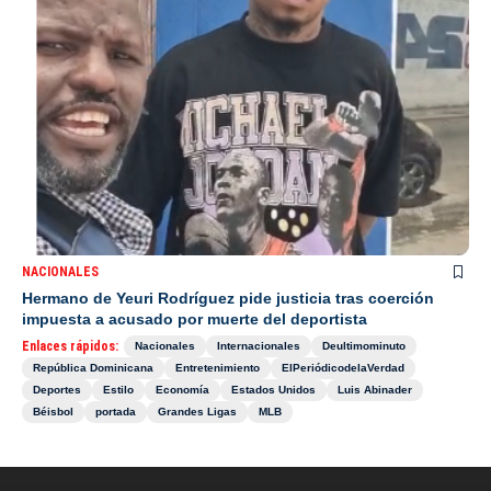
NACIONALES
Hermano de Yeuri Rodríguez pide justicia tras coerción
impuesta a acusado por muerte del deportista
Enlaces rápidos:
Nacionales
Internacionales
Deultimominuto
República Dominicana
Entretenimiento
ElPeriódicodelaVerdad
Deportes
Estilo
Economía
Estados Unidos
Luis Abinader
Béisbol
portada
Grandes Ligas
MLB