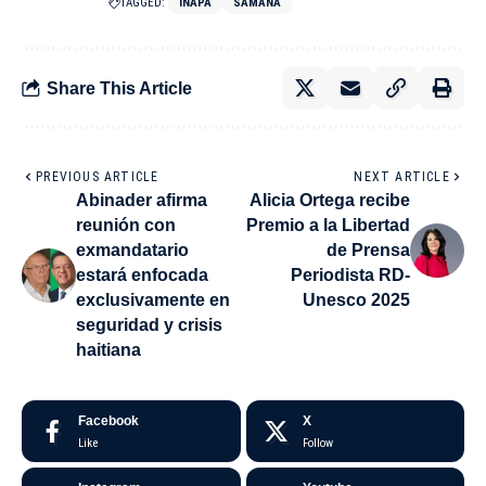
TAGGED:
INAPA
SAMANÁ
Share This Article
PREVIOUS ARTICLE
NEXT ARTICLE
Abinader afirma
Alicia Ortega recibe
reunión con
Premio a la Libertad
exmandatario
de Prensa
estará enfocada
Periodista RD-
exclusivamente en
Unesco 2025
seguridad y crisis
haitiana
Facebook
X
Like
Follow