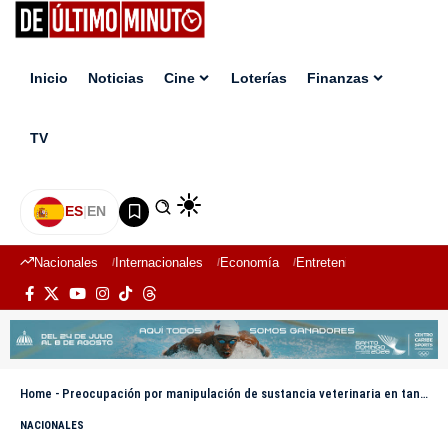
Inicio
Noticias
Cine
Loterías
Finanzas
TV
ES
|
EN
Nacionales
Internacionales
Economía
Entretenimiento
Deport
Home
-
Preocupación por manipulación de sustancia veterinaria en tanque de agua potable en Samaná
NACIONALES