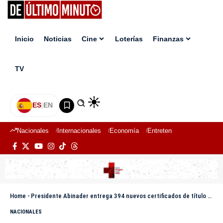
Inicio
Noticias
Cine
Loterías
Finanzas
TV
ES
|
EN
Nacionales
Internacionales
Economía
Entretenimiento
Deport
Home
-
Presidente Abinader entrega 394 nuevos certificados de título de propiedad en Ramón Santana, SPM
NACIONALES