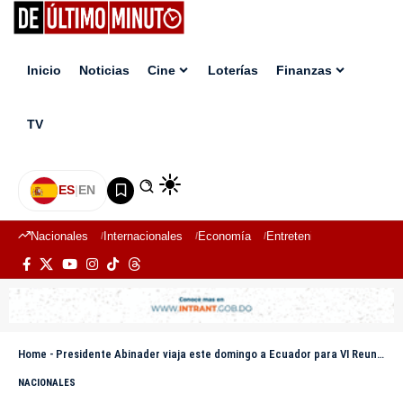
Inicio
Noticias
Cine
Loterías
Finanzas
TV
ES
|
EN
Nacionales
Internacionales
Economía
Entretenimiento
Deport
Home
-
Presidente Abinader viaja este domingo a Ecuador para VI Reunión de la Alianza para el Desarrollo en Democracia
NACIONALES