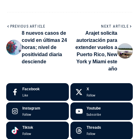
PREVIOUS ARTICLE
NEXT ARTICLE
8 nuevos casos de
Arajet solicita
covid en últimas 24
autorización para
horas; nivel de
extender vuelos a
positividad diaria
Puerto Rico, New
desciende
York y Miami este
año
Facebook
X
Like
Follow
Instagram
Youtube
Follow
Subscribe
Tiktok
Threads
Follow
Follow