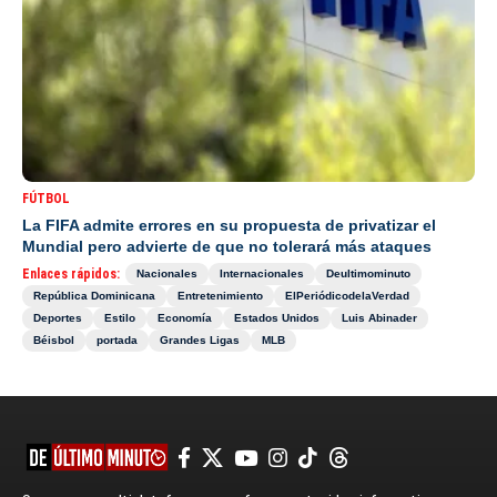
FÚTBOL
La FIFA admite errores en su propuesta de privatizar el
Mundial pero advierte de que no tolerará más ataques
Enlaces rápidos:
Nacionales
Internacionales
Deultimominuto
República Dominicana
Entretenimiento
ElPeriódicodelaVerdad
Deportes
Estilo
Economía
Estados Unidos
Luis Abinader
Béisbol
portada
Grandes Ligas
MLB