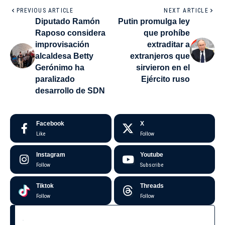
PREVIOUS ARTICLE
NEXT ARTICLE
Diputado Ramón
Putin promulga ley
Raposo considera
que prohíbe
improvisación
extraditar a
alcaldesa Betty
extranjeros que
Gerónimo ha
sirvieron en el
paralizado
Ejército ruso
desarrollo de SDN
Facebook
X
Like
Follow
Instagram
Youtube
Follow
Subscribe
Tiktok
Threads
Follow
Follow