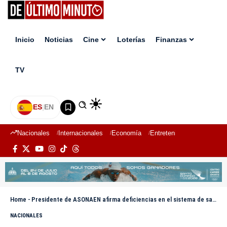
Inicio
Noticias
Cine
Loterías
Finanzas
TV
ES
|
EN
Nacionales
Internacionales
Economía
Entretenimiento
Deport
Home
-
Presidente de ASONAEN afirma deficiencias en el sistema de salud y falta de personal de enfermería
NACIONALES