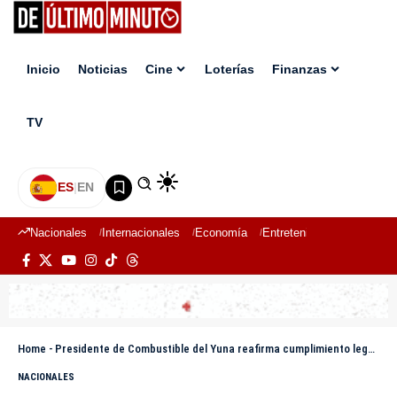
Inicio
Noticias
Cine
Loterías
Finanzas
TV
ES
|
EN
Nacionales
Internacionales
Economía
Entretenimiento
Deport
Home
-
Presidente de Combustible del Yuna reafirma cumplimiento legal y llama al respeto del Estado de derecho
NACIONALES