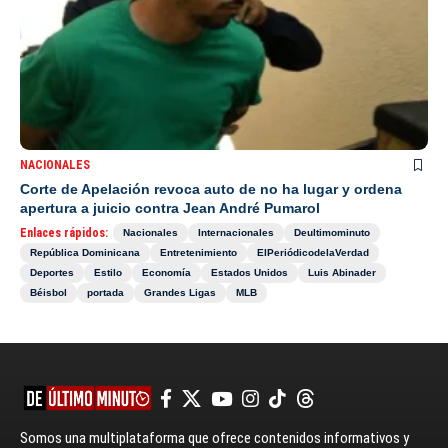
NACIONALES
Corte de Apelación revoca auto de no ha lugar y ordena
apertura a juicio contra Jean André Pumarol
Enlaces rápidos:
Nacionales
Internacionales
Deultimominuto
República Dominicana
Entretenimiento
ElPeriódicodelaVerdad
Deportes
Estilo
Economía
Estados Unidos
Luis Abinader
Béisbol
portada
Grandes Ligas
MLB
Somos una multiplataforma que ofrece contenidos informativos y