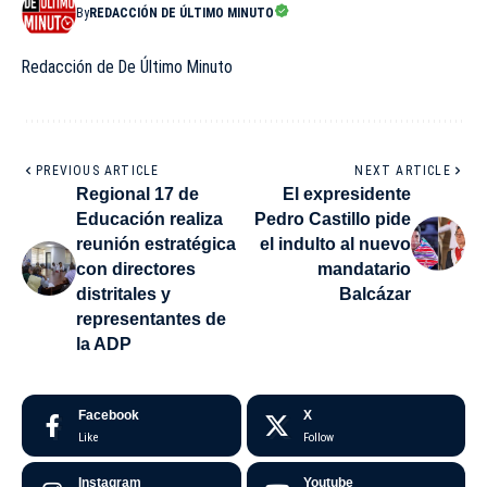
By
REDACCIÓN DE ÚLTIMO MINUTO
Redacción de De Último Minuto
PREVIOUS ARTICLE
NEXT ARTICLE
Regional 17 de
El expresidente
Educación realiza
Pedro Castillo pide
reunión estratégica
el indulto al nuevo
con directores
mandatario
distritales y
Balcázar
representantes de
la ADP
Facebook
X
Like
Follow
Instagram
Youtube