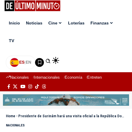
Inicio
Noticias
Cine
Loterías
Finanzas
TV
ES
|
EN
Nacionales
Internacionales
Economía
Entretenimiento
Deport
Home
-
Presidente de Surinám hará una visita oficial a la República Dominicana
NACIONALES