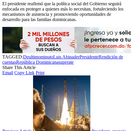
El presidente reafirmó que la política social del Gobierno seguirá
enfocada en proteger a quienes más lo necesitan, fortaleciendo los
mecanismos de asistencia y promoviendo oportunidades de
desarrollo para las familias dominicanas.
TAGGED:
Deultimominuto
Luis Abinader
Presidente
Rendición de
cuentas
República Dominicana
superate
Share This Article
Email
Copy Link
Print