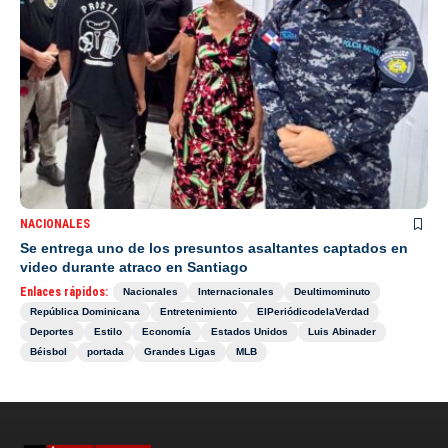
NACIONALES
Se entrega uno de los presuntos asaltantes captados en
video durante atraco en Santiago
Enlaces rápidos:
Nacionales
Internacionales
Deultimominuto
República Dominicana
Entretenimiento
ElPeriódicodelaVerdad
Deportes
Estilo
Economía
Estados Unidos
Luis Abinader
Béisbol
portada
Grandes Ligas
MLB