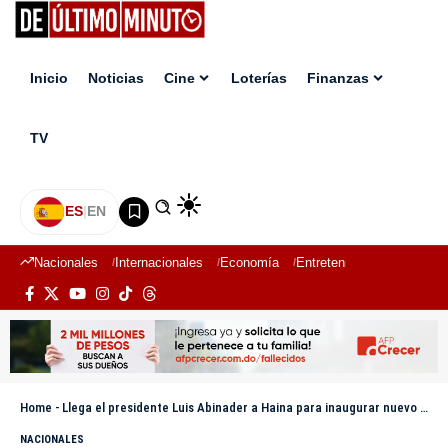
Inicio
Noticias
Cine
Loterías
Finanzas
TV
ES
|
EN
Nacionales
Internacionales
Economía
Entretenimiento
Deport
Home
-
Llega el presidente Luis Abinader a Haina para inaugurar nuevo parque recreativo
NACIONALES