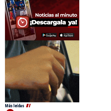
Más leídas