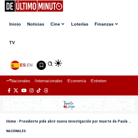
Inicio
Noticias
Cine
Loterías
Finanzas
TV
ES
|
EN
Nacionales
Internacionales
Economía
Entretenimiento
Deport
Home
-
Presidente pide abrir nueva investigación por muerte de Paula Santana
NACIONALES