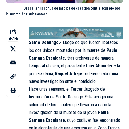
Depositan solicitud de medida de coerción contra acusado por
la muerte de Paula Santana
SHARE
Santo Domingo.-
Luego de que fueron liberados
los dos únicos imputados por la muerte de
Paula
Santana Escalante
, tras archivarse de manera
temporal el caso, el presidente
Luis Abinader
y la
primera dama,
Raquel Arbaje
ordenaron abrir una
nueva investigación ante el homicidio.
Hace unas semanas, el
Tercer Juzgado de
Instrucción de Santo Domingo Este
acogió una
solicitud de los fiscales que llevaron a cabo la
investigación de la muerte de la joven
Paula
Santana
Escalante
, cuyo cadáver fue encontrado
en la alcantarilla de una empresa en la Zona Franca