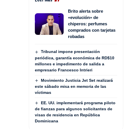
Brito alerta sobre
«evolución» de
chiperos: perfumes
comprados con tarjetas
robadas
Tribunal impone presentación
periódica, garantía económica de RD$10
millones e impedimento de salida a
empresario Francesco Intrieri
Movimiento Justicia Jet Set realizará
este sábado misa en memoria de las
víctimas
EE. UU. implementará programa piloto
de fianzas para algunos solicitantes de
visas de residencia en República
Dominicana