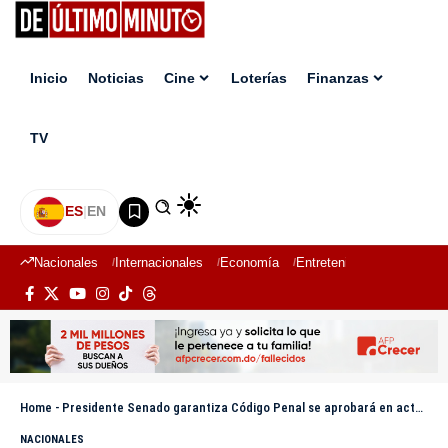
Inicio
Noticias
Cine
Loterías
Finanzas
TV
ES
|
EN
Nacionales
Internacionales
Economía
Entretenimiento
Deport
Home
-
Presidente Senado garantiza Código Penal se aprobará en actual legislatura
NACIONALES