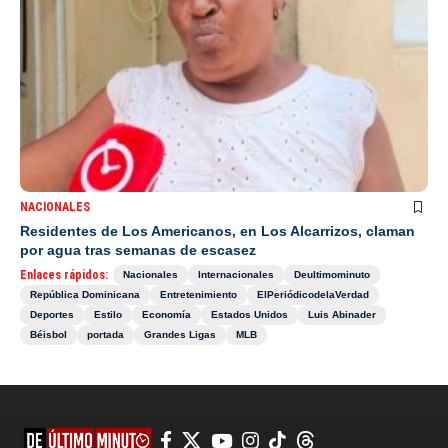
NACIONALES
Residentes de Los Americanos, en Los Alcarrizos, claman
por agua tras semanas de escasez
Enlaces rápidos:
Nacionales
Internacionales
Deultimominuto
República Dominicana
Entretenimiento
ElPeriódicodelaVerdad
Deportes
Estilo
Economía
Estados Unidos
Luis Abinader
Béisbol
portada
Grandes Ligas
MLB