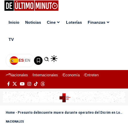
Inicio
Noticias
Cine
Loterías
Finanzas
TV
ES
|
EN
Nacionales
Internacionales
Economía
Entretenimiento
Deport
Home
-
Presunto delincuente muere durante operativo del Dicrim en Los Alcarrizos
NACIONALES