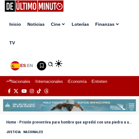
Inicio
Noticias
Cine
Loterías
Finanzas
TV
ES
|
EN
Nacionales
Internacionales
Economía
Entretenimiento
Deport
Home
-
Prisión preventiva para hombre que agredió con una piedra a un adulto mayor para robarle
JUSTICIA
NACIONALES