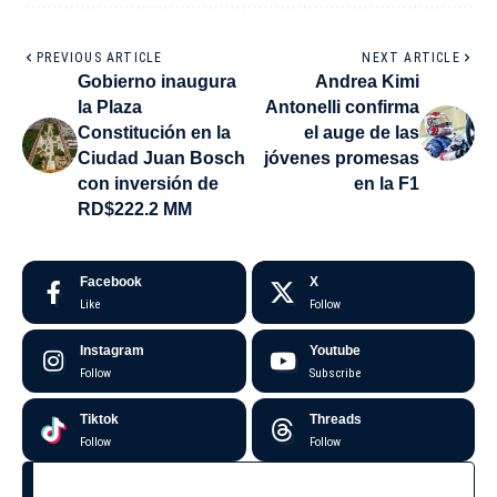
PREVIOUS ARTICLE
NEXT ARTICLE
Gobierno inaugura
Andrea Kimi
la Plaza
Antonelli confirma
Constitución en la
el auge de las
Ciudad Juan Bosch
jóvenes promesas
con inversión de
en la F1
RD$222.2 MM
Facebook
X
Like
Follow
Instagram
Youtube
Follow
Subscribe
Tiktok
Threads
Follow
Follow