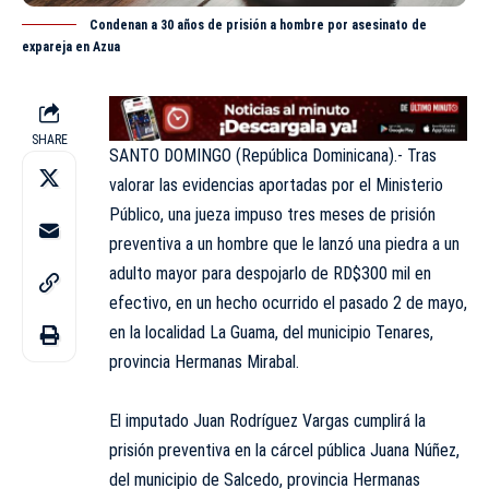
Condenan a 30 años de prisión a hombre por asesinato de
expareja en Azua
SHARE
SANTO DOMINGO (República Dominicana).- Tras
valorar las evidencias aportadas por el Ministerio
Público, una jueza impuso tres meses de prisión
preventiva a un hombre que le lanzó una piedra a un
adulto mayor para despojarlo de RD$300 mil en
efectivo, en un hecho ocurrido el pasado 2 de mayo,
en la localidad La Guama, del municipio Tenares,
provincia Hermanas Mirabal.
El imputado Juan Rodríguez Vargas cumplirá la
prisión preventiva en la cárcel pública Juana Núñez,
del municipio de Salcedo, provincia Hermanas