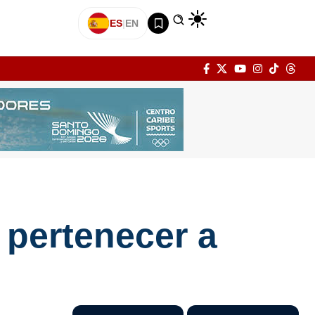
ES
|
EN
 pertenecer a