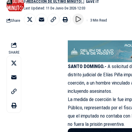
By
REDACCIÓN DE ÚLTIMO MINUTO
Last Updated: 11 De Junio De 2026 12:03
Share
3 Min Read
SHARE
SANTO DOMINGO.-
A solicitud d
distrito judicial de Elías Piña 
coerción, a un hombre vinculado a
incluyendo asesinatos.
La medida de coerción le fue imp
Público, representado por el fis
que el imputado no contaba con 
no fuera la prisión preventiva.