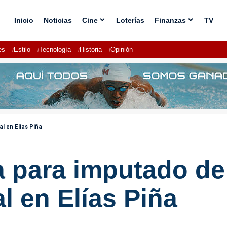
Inicio
Noticias
Cine
Loterías
Finanzas
TV
es
Estilo
Tecnología
Historia
Opinión
l en Elías Piña
a para imputado de
l en Elías Piña