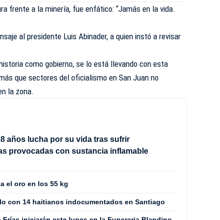
a frente a la minería, fue enfático: “Jamás en la vida.
nsaje al presidente Luis Abinader, a quien instó a revisar
historia como gobierno, se lo está llevando con esta
emás que sectores del oficialismo en San Juan no
en la zona.
8 años lucha por su vida tras sufrir
s provocadas con sustancia inflamable
a el oro en los 55 kg
culo con 14 haitianos indocumentados en Santiago
Frías iniciarán este lunes en la Funeraria Blandino