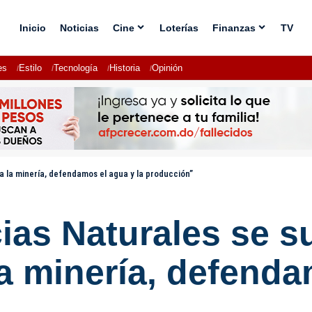
Inicio
Noticias
Cine
Loterías
Finanzas
TV
es
Estilo
Tecnología
Historia
Opinión
 la minería, defendamos el agua y la producción”
cias Naturales se 
a minería, defenda