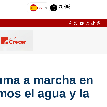
ES
|
EN
suma a marcha en
mos el agua y la