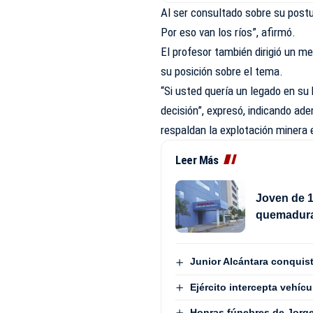
Al ser consultado sobre su postur
Por eso van los ríos”, afirmó.
El profesor también dirigió un me
su posición sobre el tema.
“Si usted quería un legado en su 
decisión”, expresó, indicando ad
respaldan la explotación minera 
Leer Más
Joven de 1
quemadura
Junior Alcántara conquist
Ejército intercepta vehí
Honras fúnebres de Jorge 