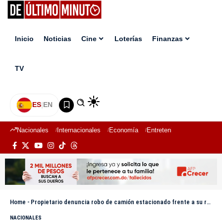
Inicio
Noticias
Cine
Loterías
Finanzas
TV
ES
|
EN
Nacionales
Internacionales
Economía
Entretenimiento
Deport
Home
-
Propietario denuncia robo de camión estacionado frente a su residencia en La Romana
NACIONALES