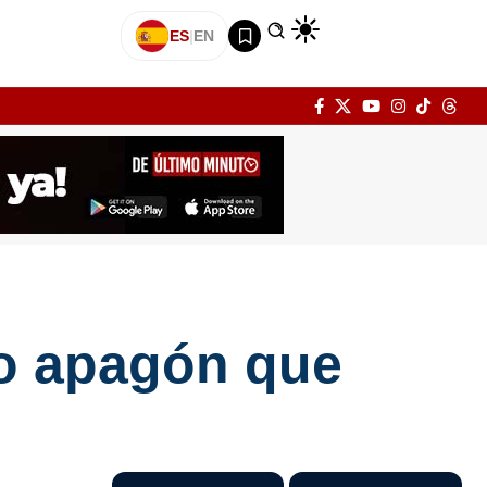
ES
|
EN
o apagón que