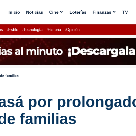
Inicio
Noticias
Cine
Loterías
Finanzas
TV
es
Estilo
Tecnología
Historia
Opinión
de familias
asá por prolongad
de familias