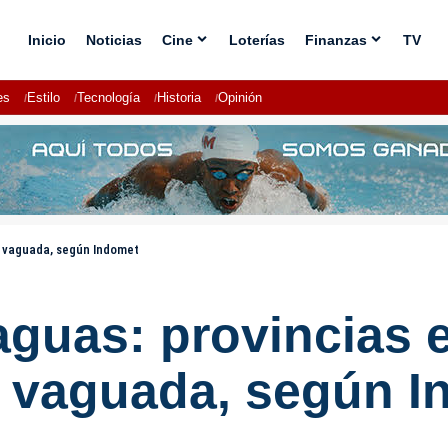
Inicio
Noticias
Cine
Loterías
Finanzas
TV
es
Estilo
Tecnología
Historia
Opinión
na vaguada, según Indomet
aguas: provincias e
a vaguada, según 