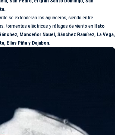
acia, San Pedro, el gran Santo Domingo, San
ta.
arde se extenderán los aguaceros, siendo entre
es
, tormentas eléctricas y ráfagas de viento en
Hato
 Sánchez, Monseñor Nouel, Sánchez Ramírez, La Vega,
ta, Elías Piña y Dajabon.