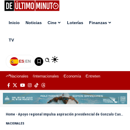
Inicio
Noticias
Cine
Loterías
Finanzas
TV
ES
|
EN
Nacionales
Internacionales
Economía
Entretenimiento
Deport
Home
-
Apoyo regional impulsa aspiración presidencial de Gonzalo Castillo
NACIONALES