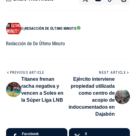
By
REDACCIÓN DE ÚLTIMO MINUTO
Redacción de De Último Minuto
PREVIOUS ARTICLE
NEXT ARTICLE
Titanes frenan
Ejército interviene
racha negativa y
propiedad utilizada
vencen a Soles en
como centro de
la Súper Liga LNB
acopio de
indocumentados en
Dajabón
Facebook
X