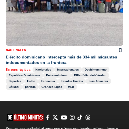
NACIONALES
Ejército dominicano intercepta más de 334 mil migrantes
indocumentados en la frontera
Enlaces rápidos:
Nacionales
Internacionales
Deultimominuto
República Dominicana
Entretenimiento
ElPeriódicodelaVerdad
Deportes
Estilo
Economía
Estados Unidos
Luis Abinader
Béisbol
portada
Grandes Ligas
MLB
Somos una multiplataforma que ofrece contenidos informativos y