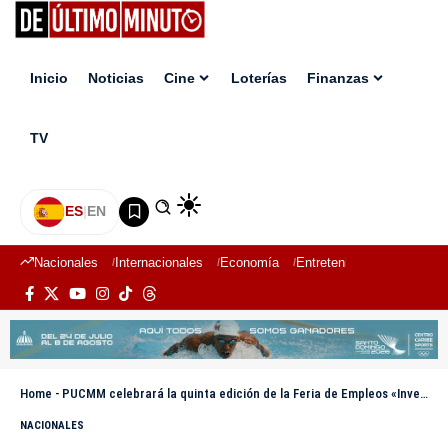
Inicio
Noticias
Cine
Loterías
Finanzas
TV
ES
|
EN
Nacionales
Internacionales
Economía
Entretenimiento
Deport
Home
-
PUCMM celebrará la quinta edición de la Feria de Empleos «Invest in Yourself» 2026
NACIONALES