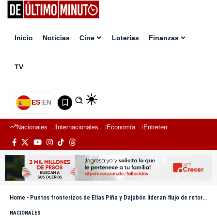
Inicio
Noticias
Cine
Loterías
Finanzas
TV
ES
|
EN
Nacionales
Internacionales
Economía
Entretenimiento
Deport
Home
-
Puntos fronterizos de Elías Piña y Dajabón lideran flujo de retorno este lunes con 865 extranjeros procesados
NACIONALES