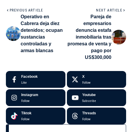
PREVIOUS ARTICLE
NEXT ARTICLE
Operativo en
Pareja de
Cabrera deja diez
empresarios
detenidos; ocupan
denuncia estafa
sustancias
inmobiliaria tras
controladas y
promesa de venta y
armas blancas
pago por
US$300,000
Facebook
X
Like
Follow
Instagram
Youtube
Follow
Subscribe
Tiktok
Threads
Follow
Follow