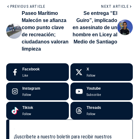
PREVIOUS ARTICLE
NEXT ARTICLE
Paseo Marítimo
Se entrega “El
Malecón se afianza
Guiro”, implicado
como punto clave
en asesinato de un
de recreación;
hombre en Licey al
ciudadanos valoran
Medio de Santiago
limpieza
Facebook
X
Like
Follow
Instagram
Youtube
Follow
Subscribe
Tiktok
Threads
Follow
Follow
¡Suscríbete a nuestro boletín para recibir nuestros