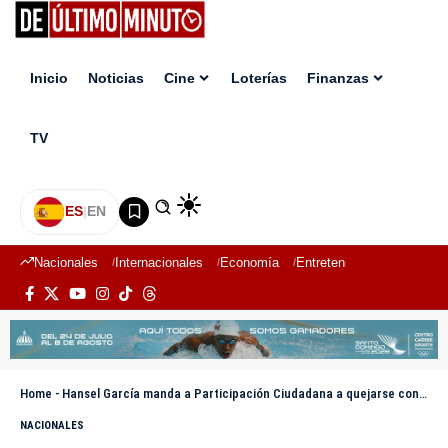
Inicio
Noticias
Cine
Loterías
Finanzas
TV
ES
|
EN
Nacionales
Internacionales
Economía
Entretenimiento
Deport
Home
-
Hansel García manda a Participación Ciudadana a quejarse con el MP ante lentitud de casos de corrupción
NACIONALES