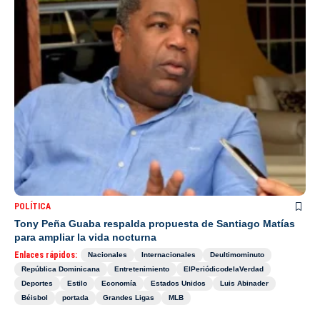
POLÍTICA
Tony Peña Guaba respalda propuesta de Santiago Matías
para ampliar la vida nocturna
Enlaces rápidos:
Nacionales
Internacionales
Deultimominuto
República Dominicana
Entretenimiento
ElPeriódicodelaVerdad
Deportes
Estilo
Economía
Estados Unidos
Luis Abinader
Béisbol
portada
Grandes Ligas
MLB