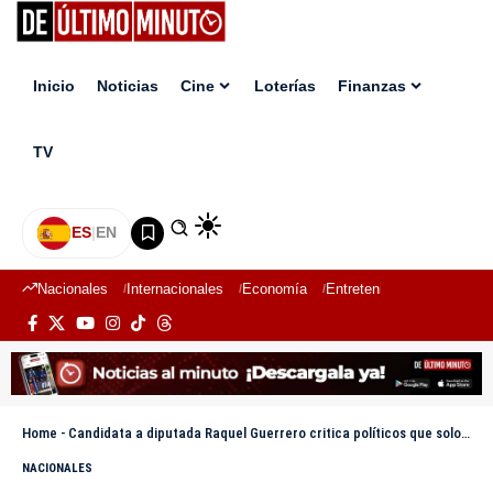
Inicio
Noticias
Cine
Loterías
Finanzas
TV
ES
|
EN
Nacionales
Internacionales
Economía
Entretenimiento
Deport
Home
-
Candidata a diputada Raquel Guerrero critica políticos que solo aparecen en tiempo de elecciones
NACIONALES