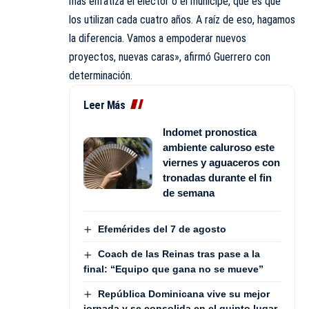
más enfatiza el elector o el munícipe, que es que
los utilizan cada cuatro años. A raíz de eso, hagamos
la diferencia. Vamos a empoderar nuevos
proyectos, nuevas caras», afirmó Guerrero con
determinación.
Leer Más
Indomet pronostica
ambiente caluroso este
viernes y aguaceros con
tronadas durante el fin
de semana
Efemérides del 7 de agosto
Coach de las Reinas tras pase a la
final: “Equipo que gana no se mueve”
República Dominicana vive su mejor
jornada y se consolida en el quinto lugar