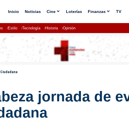
Inicio
Noticias
Cine
Loterías
Finanzas
TV
es
Estilo
Tecnología
Historia
Opinión
d Ciudadana
beza jornada de ev
udadana