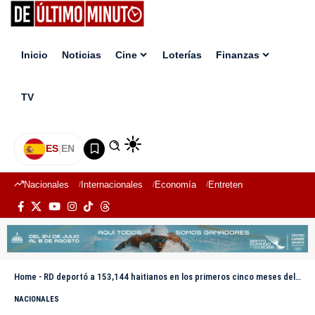
Inicio
Noticias
Cine
Loterías
Finanzas
TV
ES
|
EN
Nacionales
Internacionales
Economía
Entretenimiento
Deport
Home
-
RD deportó a 153,144 haitianos en los primeros cinco meses del año
NACIONALES