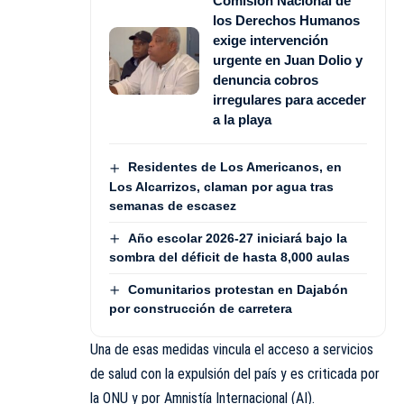
Comisión Nacional de
los Derechos Humanos
exige intervención
urgente en Juan Dolio y
denuncia cobros
irregulares para acceder
a la playa
Residentes de Los Americanos, en
Los Alcarrizos, claman por agua tras
semanas de escasez
Año escolar 2026-27 iniciará bajo la
sombra del déficit de hasta 8,000 aulas
Comunitarios protestan en Dajabón
por construcción de carretera
Una de esas medidas vincula el acceso a servicios
de salud con la expulsión del país y es criticada por
la ONU y por Amnistía Internacional (AI).