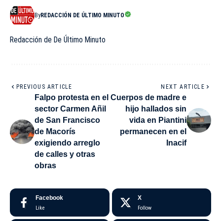
By
REDACCIÓN DE ÚLTIMO MINUTO
Redacción de De Último Minuto
PREVIOUS ARTICLE
NEXT ARTICLE
Falpo protesta en el
Cuerpos de madre e
sector Carmen Añil
hijo hallados sin
de San Francisco
vida en Piantini
de Macorís
permanecen en el
exigiendo arreglo
Inacif
de calles y otras
obras
Facebook
X
Like
Follow