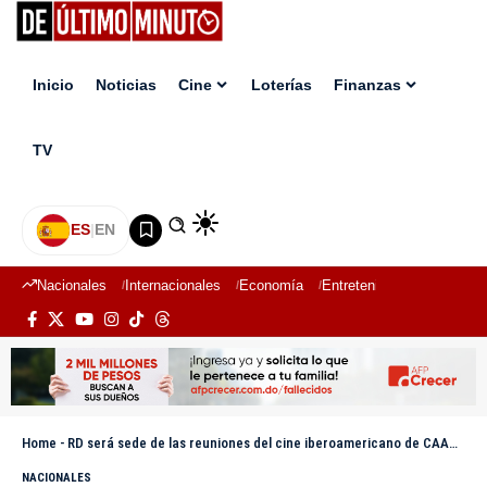
Inicio
Noticias
Cine
Loterías
Finanzas
TV
ES
|
EN
Nacionales
Internacionales
Economía
Entretenimiento
Deport
Home
-
RD será sede de las reuniones del cine iberoamericano de CAACI e IBERMEDIA
NACIONALES