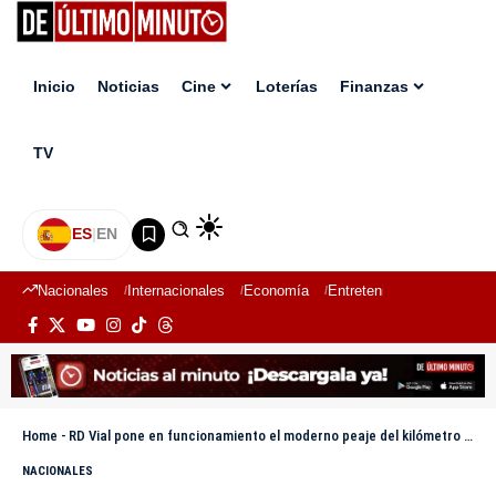
Inicio
Noticias
Cine
Loterías
Finanzas
TV
ES
|
EN
Nacionales
Internacionales
Economía
Entretenimiento
Deport
Home
-
RD Vial pone en funcionamiento el moderno peaje del kilómetro 32 de la autopista Duarte este domingo
NACIONALES