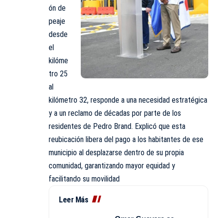
ón de
peaje
desde
el
kilóme
tro 25
al
kilómetro 32, responde a una necesidad estratégica
y a un reclamo de décadas por parte de los
residentes de Pedro Brand. Explicó que esta
reubicación libera del pago a los habitantes de ese
municipio al desplazarse dentro de su propia
comunidad, garantizando mayor equidad y
facilitando su movilidad
Leer Más