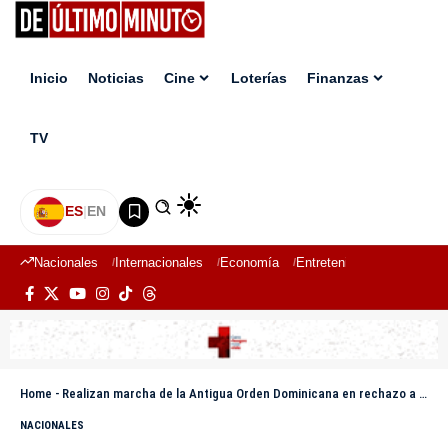
Inicio
Noticias
Cine
Loterías
Finanzas
TV
ES
|
EN
Nacionales
Internacionales
Economía
Entretenimiento
Deport
Home
-
Realizan marcha de la Antigua Orden Dominicana en rechazo a la presencia de haitianos ilegales
NACIONALES