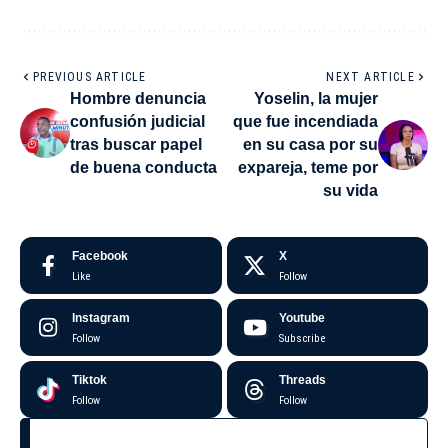
PREVIOUS ARTICLE
NEXT ARTICLE
Hombre denuncia
Yoselin, la mujer
confusión judicial
que fue incendiada
tras buscar papel
en su casa por su
de buena conducta
expareja, teme por
su vida
Facebook
X
Like
Follow
Instagram
Youtube
Follow
Subscribe
Tiktok
Threads
Follow
Follow