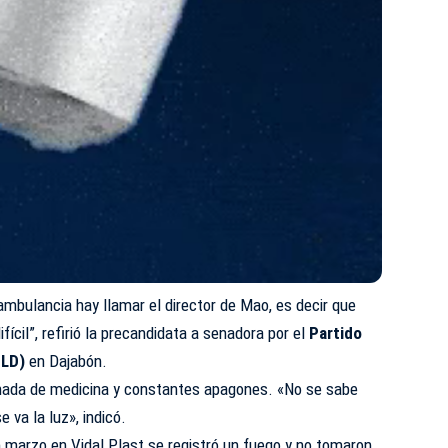
mbulancia hay llamar el director de Mao, es decir que
fícil”, refirió la precandidata a senadora por el
Partido
PLD)
en Dajabón.
ada de medicina y constantes apagones. «No se sabe
 va la luz», indicó.
 marzo en Vidal Plast se registró un fuego y no tomaron