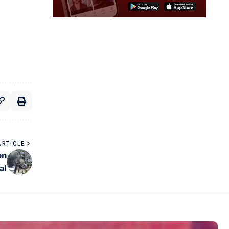
ARTICLE
ón
al