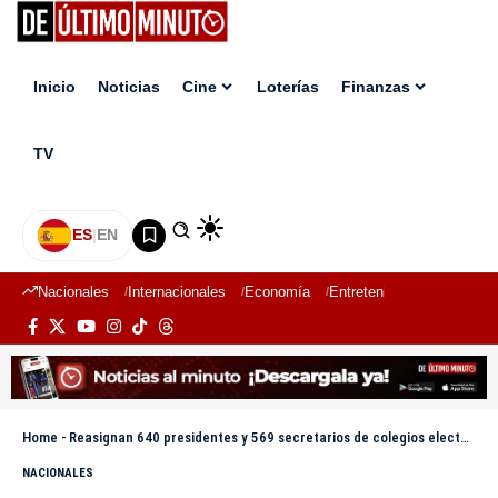
Inicio
Noticias
Cine
Loterías
Finanzas
TV
ES
|
EN
Nacionales
Internacionales
Economía
Entretenimiento
Deport
Home
-
Reasignan 640 presidentes y 569 secretarios de colegios electorales, como pidió oposición
NACIONALES