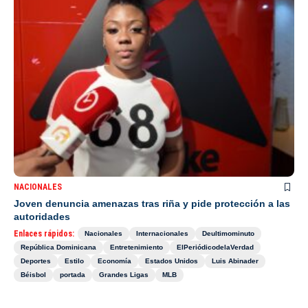
NACIONALES
Joven denuncia amenazas tras riña y pide protección a las
autoridades
Enlaces rápidos:
Nacionales
Internacionales
Deultimominuto
República Dominicana
Entretenimiento
ElPeriódicodelaVerdad
Deportes
Estilo
Economía
Estados Unidos
Luis Abinader
Béisbol
portada
Grandes Ligas
MLB