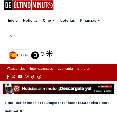
Inicio
Noticias
Cine
Loterías
Finanzas
TV
ES
|
EN
Nacionales
Internacionales
Economía
Entretenimiento
Deport
Home
-
Red de Donantes de Sangre de Fundación LASO celebra cinco años promoviendo la donación voluntaria en República Dominicana
NACIONALES