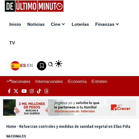
Inicio
Noticias
Cine
Loterías
Finanzas
TV
ES
|
EN
Nacionales
Internacionales
Economía
Entretenimiento
Deport
Home
-
Refuerzan controles y medidas de sanidad vegetal en Elías Piña
NACIONALES