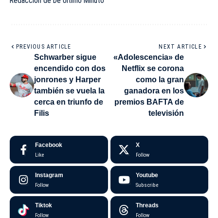
Redacción de De Último Minuto
PREVIOUS ARTICLE
NEXT ARTICLE
Schwarber sigue
«Adolescencia» de
encendido con dos
Netflix se corona
jonrones y Harper
como la gran
también se vuela la
ganadora en los
cerca en triunfo de
premios BAFTA de
Filis
televisión
Facebook
X
Like
Follow
Instagram
Youtube
Follow
Subscribe
Tiktok
Threads
Follow
Follow