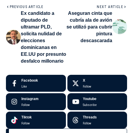
PREVIOUS ARTICLE
NEXT ARTICLE
Ex candidato a
Aseguran cinta que
diputado de
cubría ala de avión
ultramar PLD,
se utilizó para cubrir
solicita nulidad de
pintura
elecciones
descascarada
dominicanas en
EE.UU por presunto
desfalco millonario
Facebook
X
Like
Follow
Instagram
Youtube
Follow
Subscribe
Tiktok
Threads
Follow
Follow