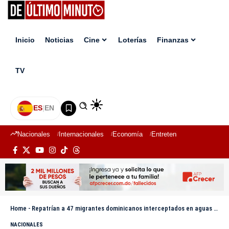
Inicio
Noticias
Cine
Loterías
Finanzas
TV
ES
|
EN
Nacionales
Internacionales
Economía
Entretenimiento
Deport
Home
-
Repatrían a 47 migrantes dominicanos interceptados en aguas de Puerto Rico
NACIONALES