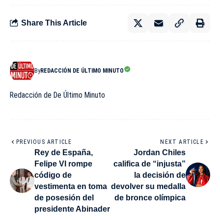
Share This Article
By
REDACCIÓN DE ÚLTIMO MINUTO
Redacción de De Último Minuto
PREVIOUS ARTICLE
NEXT ARTICLE
Rey de España,
Jordan Chiles
Felipe VI rompe
califica de “injusta”
código de
la decisión de
vestimenta en toma
devolver su medalla
de posesión del
de bronce olímpica
presidente Abinader