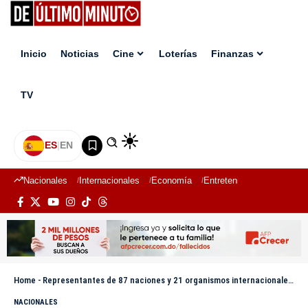
Inicio
Noticias
Cine
Loterías
Finanzas
TV
ES
|
EN
Nacionales
Internacionales
Economía
Entretenimiento
Deport
Home
-
Representantes de 87 naciones y 21 organismos internacionales participan en la juramentación de Abinader
NACIONALES