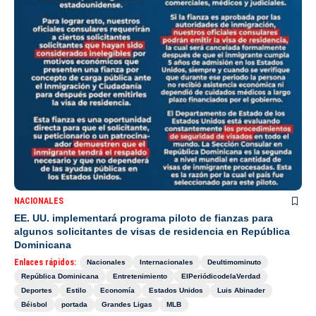
NACIONALES
EE. UU. implementará programa piloto de fianzas para
algunos solicitantes de visas de residencia en República
Dominicana
Enlaces rápidos:
Nacionales
Internacionales
Deultimominuto
República Dominicana
Entretenimiento
ElPeriódicodelaVerdad
Deportes
Estilo
Economía
Estados Unidos
Luis Abinader
Béisbol
portada
Grandes Ligas
MLB