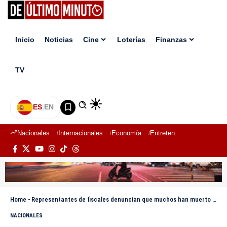
Inicio
Noticias
Cine
Loterías
Finanzas
TV
ES
|
EN
Nacionales
Internacionales
Economía
Entretenimiento
Deport
Home
-
Representantes de fiscales denuncian que muchos han muerto esperando reivindicaciones
NACIONALES