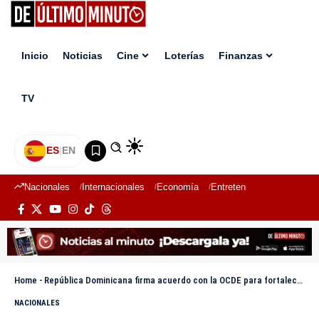
Inicio
Noticias
Cine
Loterías
Finanzas
TV
ES
|
EN
Nacionales
Internacionales
Economía
Entretenimiento
Deport
Home
-
República Dominicana firma acuerdo con la OCDE para fortalecer el Sistema de Integridad Pública
NACIONALES