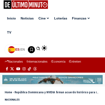
Inicio
Noticias
Cine
Loterías
Finanzas
TV
ES
|
EN
Nacionales
Internacionales
Economía
Entretenimiento
Deport
Home
-
República Dominicana y NVIDIA firman acuerdo histórico para impulsar la Inteligencia Artificial
NACIONALES