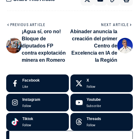
PREVIOUS ARTICLE
NEXT ARTICLE
¡Agua sí, oro no!
Abinader anuncia la
Bloque de
creación del primer
diputados FP
Centro de
contra explotación
Excelencia en IA de
minera en Romero
la Región
Facebook
X
Like
Follow
Instagram
Youtube
Follow
Subscribe
Tiktok
Threads
Follow
Follow