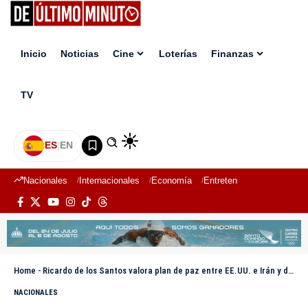
Inicio
Noticias
Cine
Loterías
Finanzas
TV
ES
|
EN
Nacionales
Internacionales
Economía
Entretenimiento
Deport
Home
-
Ricardo de los Santos valora plan de paz entre EE.UU. e Irán y defiende propuesta fiscal del Gobierno
NACIONALES