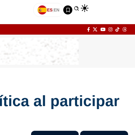
ES
|
EN
ica al participar