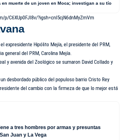
a en muerte de un joven en Moca; investigan a su tío
com/p/C6XUp0FJI8v/?igsh=cnl5cjN6dnMyZmVm
avana
el expresidente Hipólito Mejía, el presidente del PRM,
ria general del PRM, Carolina Mejía.
Real y avenida del Zoológico se sumaron David Collado y
 un desbordado público del populoso barrio Cristo Rey
presidente del cambio con la firmeza de que lo mejor está
tiene a tres hombres por armas y presuntas
 San Juan y La Vega