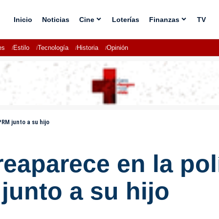
Inicio
Noticias
Cine
Loterías
Finanzas
TV
es
Estilo
Tecnología
Historia
Opinión
RM junto a su hijo
aparece en la polít
unto a su hijo