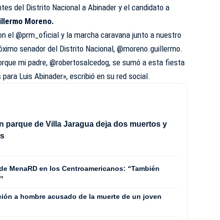
ntes del Distrito Nacional a Abinader y el candidato a
llermo Moreno.
con el
@prm_oficial
y la marcha caravana junto a nuestro
próximo senador del Distrito Nacional,
@moreno.guillermo
.
orque mi padre,
@robertosalcedog
, se sumó a esta fiesta
 para Luis Abinader», escribió en su red social.
n parque de Villa Jaragua deja dos muertos y
os
o de MenaRD en los Centroamericanos: “También
s”
ión a hombre acusado de la muerte de un joven