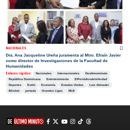
NACIONALES
Dra. Ana Jacqueline Ureña juramenta al Mtro. Efraín Javier
como director de Investigaciones de la Facultad de
Humanidades
Enlaces rápidos:
Nacionales
Internacionales
Deultimominuto
República Dominicana
Entretenimiento
ElPeriódicodelaVerdad
Deportes
Estilo
Economía
Estados Unidos
Luis Abinader
Béisbol
portada
Grandes Ligas
MLB