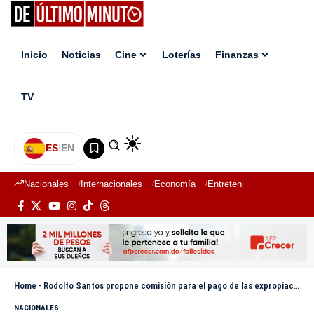
Inicio
Noticias
Cine
Loterías
Finanzas
TV
ES
|
EN
Nacionales
Internacionales
Economía
Entretenimiento
Deport
Home
-
Rodolfo Santos propone comisión para el pago de las expropiaciones de áreas protegidas
NACIONALES