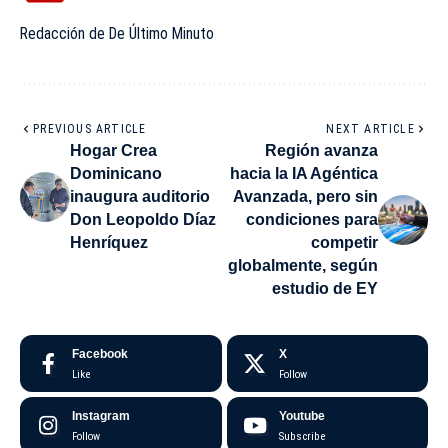
Redacción de De Último Minuto
PREVIOUS ARTICLE
NEXT ARTICLE
Hogar Crea
Región avanza
Dominicano
hacia la IA Agéntica
inaugura auditorio
Avanzada, pero sin
Don Leopoldo Díaz
condiciones para
Henríquez
competir
globalmente, según
estudio de EY
Facebook
X
Like
Follow
Instagram
Youtube
Follow
Subscribe