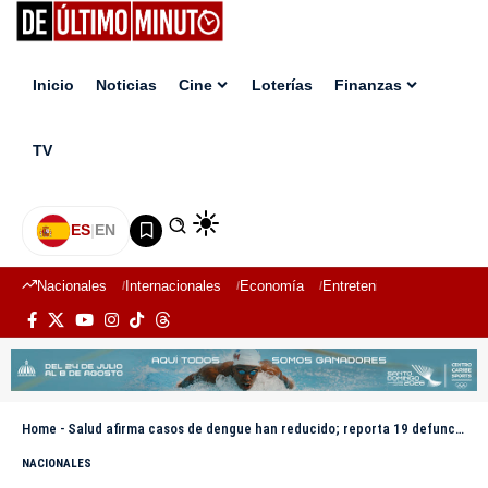
Inicio
Noticias
Cine
Loterías
Finanzas
TV
ES
|
EN
Nacionales
Internacionales
Economía
Entretenimiento
Deport
Home
-
Salud afirma casos de dengue han reducido; reporta 19 defunciones
NACIONALES