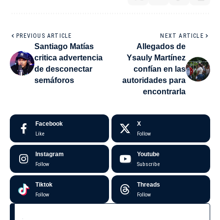
PREVIOUS ARTICLE
NEXT ARTICLE
Santiago Matías
Allegados de
critica advertencia
Ysauly Martínez
de desconectar
confían en las
semáforos
autoridades para
encontrarla
Facebook
X
Like
Follow
Instagram
Youtube
Follow
Subscribe
Tiktok
Threads
Follow
Follow