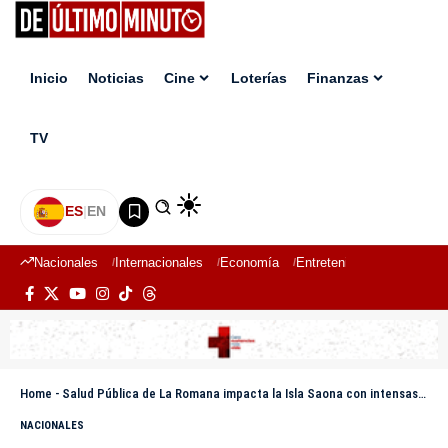
Inicio
Noticias
Cine
Loterías
Finanzas
TV
ES
|
EN
Nacionales
Internacionales
Economía
Entretenimiento
Deport
Home
-
Salud Pública de La Romana impacta la Isla Saona con intensas jornadas de fumigación y desinfección
NACIONALES