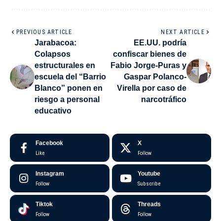
PREVIOUS ARTICLE
NEXT ARTICLE
Jarabacoa:
EE.UU. podría
Colapsos
confiscar bienes de
estructurales en
Fabio Jorge-Puras y
escuela del “Barrio
Gaspar Polanco-
Blanco” ponen en
Virella por caso de
riesgo a personal
narcotráfico
educativo
Facebook
X
Like
Follow
Instagram
Youtube
Follow
Subscribe
Tiktok
Threads
Follow
Follow