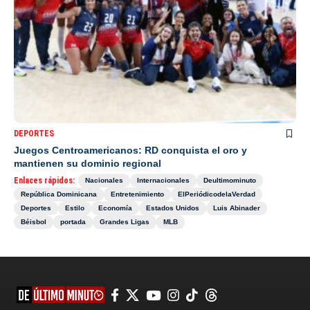
DEPORTES
Juegos Centroamericanos: RD conquista el oro y
mantienen su dominio regional
Enlaces rápidos:
Nacionales
Internacionales
Deultimominuto
República Dominicana
Entretenimiento
ElPeriódicodelaVerdad
Deportes
Estilo
Economía
Estados Unidos
Luis Abinader
Béisbol
portada
Grandes Ligas
MLB