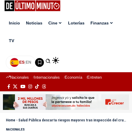
Inicio
Noticias
Cine
Loterías
Finanzas
TV
ES
|
EN
Nacionales
Internacionales
Economía
Entretenimiento
Deport
Home
-
Salud Pública descarta riesgos mayores tras inspección del crucero en Puerto Plata
NACIONALES