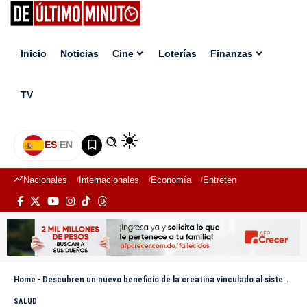
Inicio
Noticias
Cine
Loterías
Finanzas
TV
ES
|
EN
Nacionales
Internacionales
Economía
Entretenimiento
Deport
Home
-
Descubren un nuevo beneficio de la creatina vinculado al sistema inmune y la prevención del cáncer
SALUD