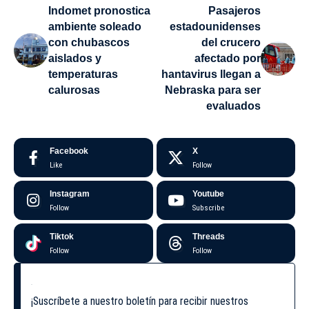
Indomet pronostica
Pasajeros
ambiente soleado
estadounidenses
con chubascos
del crucero
aislados y
afectado por
temperaturas
hantavirus llegan a
calurosas
Nebraska para ser
evaluados
Facebook
X
Like
Follow
Instagram
Youtube
Follow
Subscribe
Tiktok
Threads
Follow
Follow
¡Suscríbete a nuestro boletín para recibir nuestros