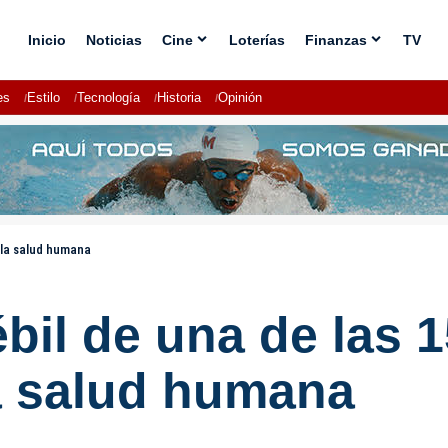
Inicio
Noticias
Cine
Loterías
Finanzas
TV
es
Estilo
Tecnología
Historia
Opinión
a la salud humana
ébil de una de las 
la salud humana