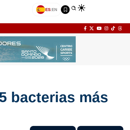
ES
|
EN
15 bacterias más