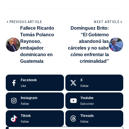
PREVIOUS ARTICLE
NEXT ARTICLE
Fallece Ricardo
Domínguez Brito:
Tomás Polanco
“El Gobierno
Reynoso,
abandonó las
embajador
cárceles y no sabe
dominicano en
cómo enfrentar la
Guatemala
criminalidad”
Facebook
X
Like
Follow
Instagram
Youtube
Follow
Subscribe
Tiktok
Threads
Follow
Follow