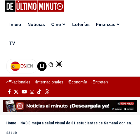
Inicio
Noticias
Cine
Loterías
Finanzas
TV
ES
|
EN
Nacionales
Internacionales
Economía
Entretenimiento
Deport
Home
-
INABIE mejora salud visual de 81 estudiantes de Samaná con entrega de lentes correctivos
SALUD